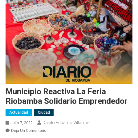
Municipio Reactiva La Feria
Riobamba Solidario Emprendedor
Actualidad
Ciudad
Danilo Eduardo Villarroel
Julio 7, 2022
En
Deja Un Comentario
Municipio