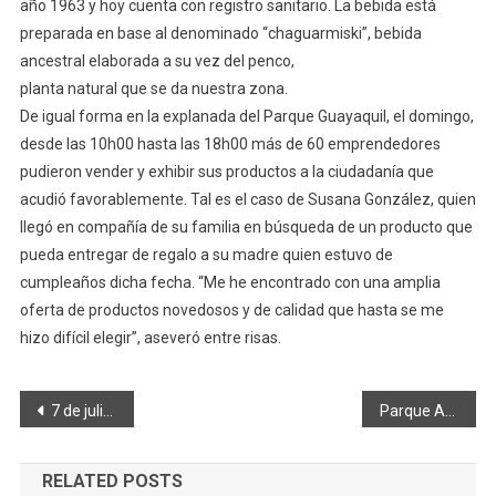
año 1963 y hoy cuenta con registro sanitario. La bebida está
preparada en base al denominado “chaguarmiski”, bebida
ancestral elaborada a su vez del penco,
planta natural que se da nuestra zona.
De igual forma en la explanada del Parque Guayaquil, el domingo,
desde las 10h00 hasta las 18h00 más de 60 emprendedores
pudieron vender y exhibir sus productos a la ciudadanía que
acudió favorablemente. Tal es el caso de Susana González, quien
llegó en compañía de su familia en búsqueda de un producto que
pueda entregar de regalo a su madre quien estuvo de
cumpleaños dicha fecha. “Me he encontrado con una amplia
oferta de productos novedosos y de calidad que hasta se me
hizo difícil elegir”, aseveró entre risas.
Navegación
7 de julio, Día Nacional del Cóndor Andino
Parque Acuático «Los Elenes» se reactiva
de
RELATED POSTS