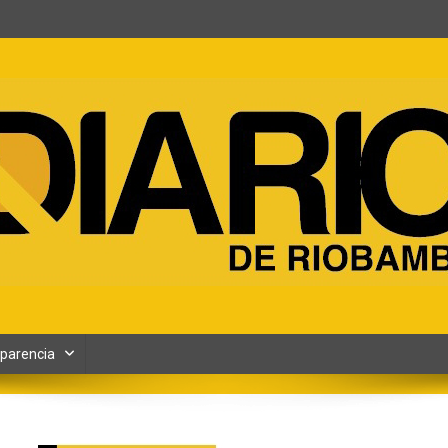
ento y Contenidos digitales
parencia