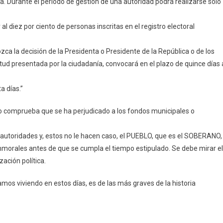
da. Durante el período de gestión de una autoridad podrá realizarse sólo
l diez por ciento de personas inscritas en el registro electoral
ozca la decisión de la Presidenta o Presidente de la República o de los
tud presentada por la ciudadanía, convocará en el plazo de quince días 
a días.”
o comprueba que se ha perjudicado a los fondos municipales o
s autoridades y, estos no le hacen caso, el PUEBLO, que es el SOBERANO,
inmorales antes de que se cumpla el tiempo estipulado. Se debe mirar el
zación política.
tamos viviendo en estos días, es de las más graves de la historia