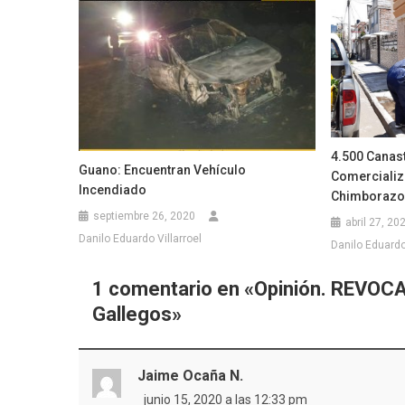
4.500 Canas
Guano: Encuentran Vehículo
Comercializ
Incendiado
Chimborazo
septiembre 26, 2020
abril 27, 20
Danilo Eduardo Villarroel
Danilo Eduardo 
1 comentario en «
Opinión. REVOC
Gallegos
»
Jaime Ocaña N.
junio 15, 2020 a las 12:33 pm