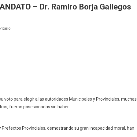
NDATO – Dr. Ramiro Borja Gallegos
En
ntario
Opinión.
REVOCATORIA
DEL
MANDATO
–
Dr.
Ramiro
Borja
Gallegos
su voto para elegir a las autoridades Municipales y Provinciales, muchas
otras, fueron posesionadas sin haber
 y Prefectos Provinciales, demostrando su gran incapacidad moral, han