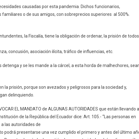
s necesidades causadas por esta pandemia. Dichos funcionarios,
 familiares o de sus amigos, con sobreprecios superiores al 500%.
tundentes, la Fiscalía, tiene la obligación de ordenar, la prisión de todos
concusión, asociación ilícita, tráfico de influencias, etc.
es detenga y se les mande a la cárcel, a esta horda de malhechores, sea
en la prisión, porque son avezados y peligrosos para la sociedad y,
igan delinquiendo.
ra REVOCAR EL MANDATO de ALGUNAS AUTORIDADES que están llevando a
nstitución de la República del Ecuador dice: Art. 105.- “Las personas en
 a las autoridades de
dato podrá presentarse una vez cumplido el primero y antes del último añ