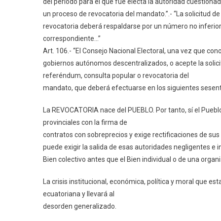
del período para el que fue electa la autoridad cuestiona
un proceso de revocatoria del mandato.”.- “La solicitud de
revocatoria deberá respaldarse por un número no inferior a
correspondiente…”
Art. 106.- “El Consejo Nacional Electoral, una vez que con
gobiernos autónomos descentralizados, o acepte la solici
referéndum, consulta popular o revocatoria del
mandato, que deberá efectuarse en los siguientes sesent
La REVOCATORIA nace del PUEBLO. Por tanto, sí el Puebl
provinciales con la firma de
contratos con sobreprecios y exige rectificaciones de su
puede exigir la salida de esas autoridades negligentes e 
Bien colectivo antes que el Bien individual o de una organi
La crisis institucional, económica, política y moral que es
ecuatoriana y llevará al
desorden generalizado.