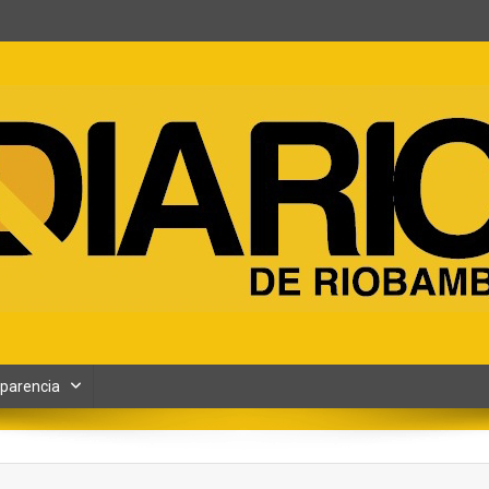
ento y Contenidos digitales
parencia