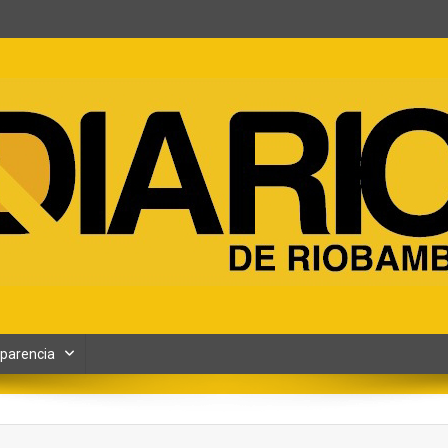
ento y Contenidos digitales
parencia