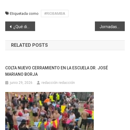
Etiquetada como
#RIOBAMBA
Navegación
¿Qué dice la resolución del COE Nacional sobre el uso de mascarillas?
Jornadas médicas gratuitas en plazas y mercados
de
RELATED POSTS
entradas
COLTA NUEVO CERRAMIENTO EN LA ESCUELA DR. JOSÉ
MARIANO BORJA
junio 29, 2026
redacción redacción