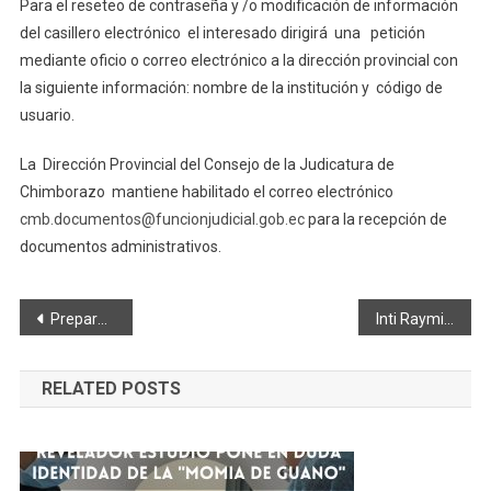
Para el reseteo de contraseña y /o modificación de información
del casillero electrónico el interesado dirigirá una petición
mediante oficio o correo electrónico a la dirección provincial con
la siguiente información: nombre de la institución y código de
usuario.
La Dirección Provincial del Consejo de la Judicatura de
Chimborazo mantiene habilitado el correo electrónico
cmb.documentos@funcionjudicial.gob.ec
para la recepción de
documentos administrativos.
Navegación
Preparan “plan de retorno progresivo y seguro al trabajo”
Inti Raymi (Fiesta del Sol) una de las celebraciones más importantes del calendario andino
de
RELATED POSTS
entradas