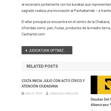
al escenario juntamente con los kurakas que representan 
sagrado realiza una invocación al Pachakamak – a través 
El altar principal se encuentra en el centro de la Chakana,
ofrendas como: pan, frutas, productos de la madre tierra,
Cachamsi.com
Navegación
JUDICATURA OPTIMIZA EL USO DE CASILLEROS JUDICIALES ELECTRÓNICOS
de
RELATED POSTS
entradas
COLTA INICIA JULIO CON ACTO CÍVICO Y
ATENCIÓN CIUDADANA
julio 4, 2026
redacción redacción
Deudas Del 
Altamirano 