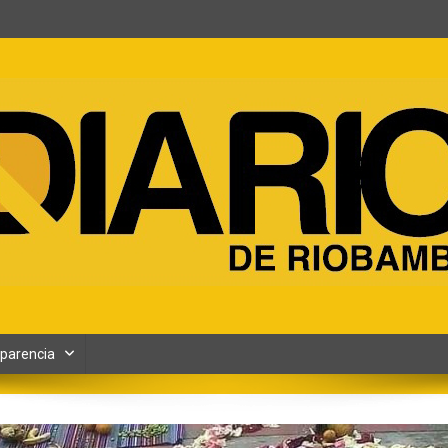
ento y Contenidos digitales
parencia