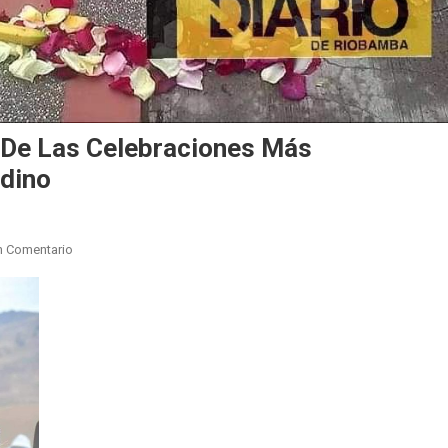
a De Las Celebraciones Más
ndino
En
n Comentario
Inti
Raymi
(Fiesta
Del
Sol)
Una
De
Las