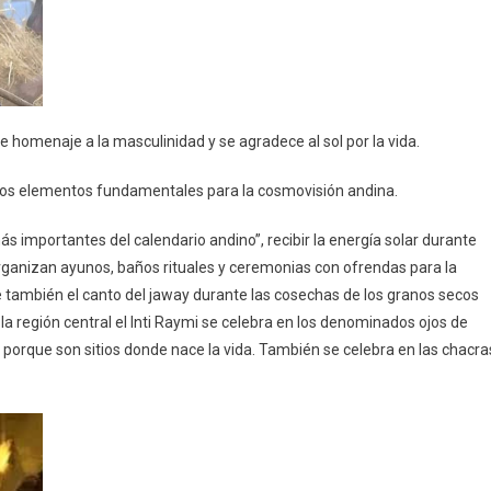
Celebraciones
Más
Importantes
Del
Calendario
Andino
 homenaje a la masculinidad y se agradece al sol por la vida.
 de los elementos fundamentales para la cosmovisión andina.
más importantes del calendario andino”, recibir la energía solar durante
rganizan ayunos, baños rituales y ceremonias con ofrendas para la
también el canto del jaway durante las cosechas de los granos secos
n la región central el Inti Raymi se celebra en los denominados ojos de
, porque son sitios donde nace la vida. También se celebra en las chacra