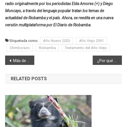
radio originalmente por los periodistas Elda Amores (+) y Diego
Moncayo, a través del lenguaje popular tratan los temas de
actualidad de Riobamba y el país. Ahora, se reedita en una nueva
versión multiplataforma por El Diario de Riobamba.
Etiquetada como
Año Nuevo 2020
Año Viejo 2091
Chimborazo
Riobamba
Testamento del Año Viejo
Navegación
Más de cinco mil personas recibieron capacitación en riesgos durante 2019
¿Por qué quemamos el Año Viejo?
de
RELATED POSTS
entradas