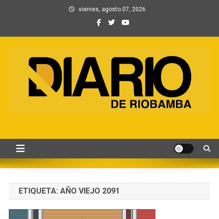
Saltar
viernes, agosto 07, 2026
al
contenido
Información, Entretenimiento
Primer periódico creado por periodistas en Chimborazo
y Contenidos digitales
ETIQUETA:
AÑO VIEJO 2091