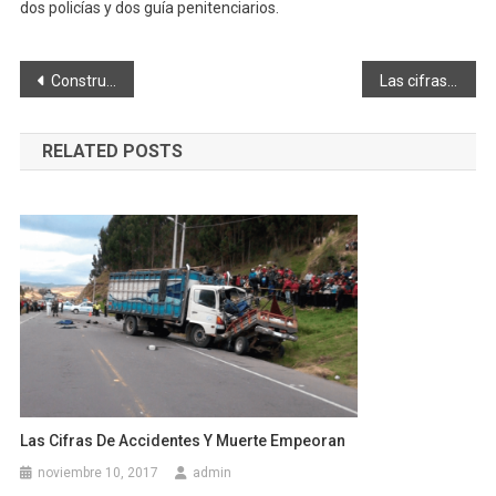
dos policías y dos guía penitenciarios.
Navegación
Construyen sistema de riego presurizado en San Juan
Las cifras de accidentes y muerte empeoran
de
RELATED POSTS
entradas
Las Cifras De Accidentes Y Muerte Empeoran
noviembre 10, 2017
admin