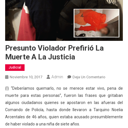
Presunto Violador Prefirió La
Muerte A La Justicia
Judicial
Admin
En
Noviembre 10, 2017
Deja Un Comentario
Presunto
(I) “Deberíamos quemarlo, no se merece estar vivo, pena de
Violador
muerte para estas personas”, fueron las frases que gritaban
Prefirió
algunos ciudadanos quienes se apostaron en las afueras del
La
Comando de Policía, hasta donde llevaron a Tarquino Noelia
Muerte
A
Arcentales de 46 años, quien estaba acusado presumiblemente
La
de haber violado a una niña de siete años.