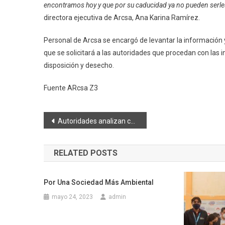
encontramos hoy y que por su caducidad ya no pueden serles
directora ejecutiva de Arcsa, Ana Karina Ramírez.
Personal de Arcsa se encargó de levantar la información 
que se solicitará a las autoridades que procedan con las in
disposición y desecho.
Fuente ARcsa Z3
Navegación
Autoridades analizan cambio de lugar para Feria de Monigotes y Juegos Artificiales
de
RELATED POSTS
entradas
Por Una Sociedad Más Ambiental
mayo 24, 2023
admin