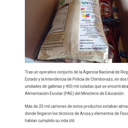
M
D
G
Y
4
M
C
D
P
D
A
Tras un operativo conjunto de la Agencia Nacional de Regula
E
Estado y la Intendencia de Policía de Chimborazo, en do
C
unidades de galletas y 400 mil coladas que se encontra
Alimentación Escolar (PAE) del Ministerio de Educación.
Más de 25 mil cartones de estos productos estaban alma
donde llegaron los técnicos de Arcsa y elementos de Fiscal
habían cumplido su vida útil.