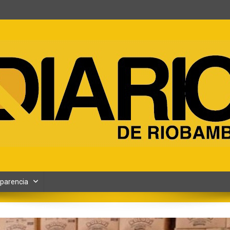
ento y Contenidos digitales
parencia