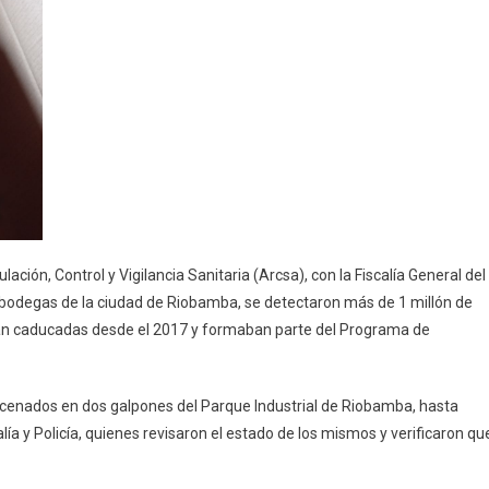
illón
e
alletas
00
il
oladas
el
rograma
e
limentación
ción, Control y Vigilancia Sanitaria (Arcsa), con la Fiscalía General del
scolar
s bodegas de la ciudad de Riobamba, se detectaron más de 1 millón de
aducadas
ban caducadas desde el 2017 y formaban parte del Programa de
cenados en dos galpones del Parque Industrial de Riobamba, hasta
ía y Policía, quienes revisaron el estado de los mismos y verificaron qu