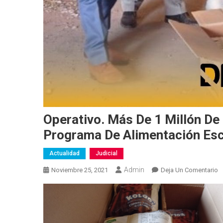
Operativo. Más De 1 Millón De 
Programa De Alimentación Es
Actualidad
Judicial
Admin
E
Noviembre 25, 2021
Deja Un Comentario
O
M
D
1