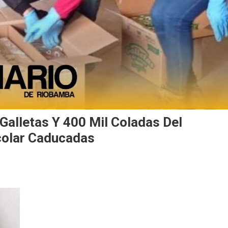
Galletas Y 400 Mil Coladas Del
colar Caducadas
n
perativo.
ás
e