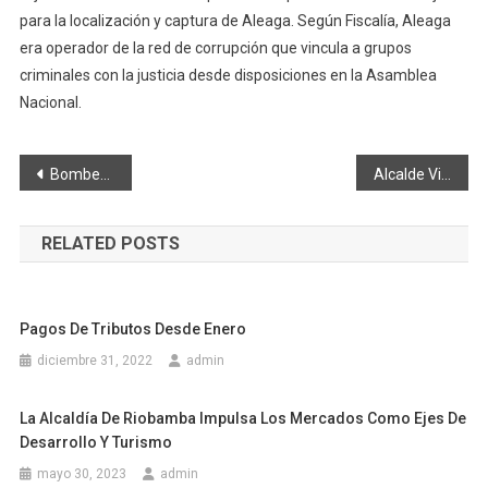
para la localización y captura de Aleaga. Según Fiscalía, Aleaga
era operador de la red de corrupción que vincula a grupos
criminales con la justicia desde disposiciones en la Asamblea
Nacional.
Navegación
Bomberos Riobamba con tecnología de punta
Alcalde Vinueza dice que “siembra tubos” en #Riobamba
de
RELATED POSTS
entradas
Pagos De Tributos Desde Enero
diciembre 31, 2022
admin
La Alcaldía De Riobamba Impulsa Los Mercados Como Ejes De
Desarrollo Y Turismo
mayo 30, 2023
admin