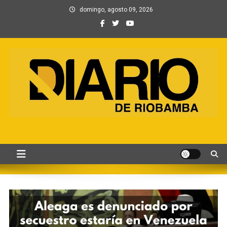
Saltar
domingo, agosto 09, 2026
al
contenido
Información, Entretenimiento
Primer periódico creado por periodistas en Chimborazo
y Contenidos digitales