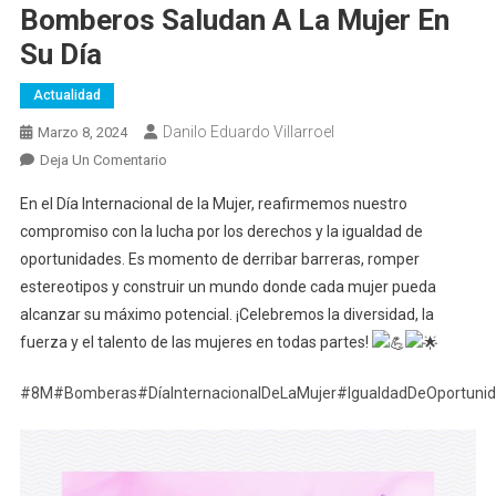
Bomberos Saludan A La Mujer En
Su Día
Actualidad
Danilo Eduardo Villarroel
Marzo 8, 2024
En
Deja Un Comentario
Bomberos
En el Día Internacional de la Mujer, reafirmemos nuestro
Saludan
compromiso con la lucha por los derechos y la igualdad de
A
oportunidades. Es momento de derribar barreras, romper
La
estereotipos y construir un mundo donde cada mujer pueda
Mujer
En
alcanzar su máximo potencial. ¡Celebremos la diversidad, la
Su
fuerza y el talento de las mujeres en todas partes!
Día
#8M
#Bomberas
#DíaInternacionalDeLaMujer
#IgualdadDeOportuni