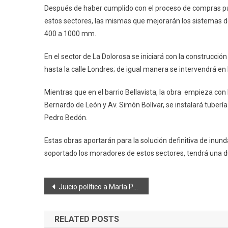
Después de haber cumplido con el proceso de compras públ
estos sectores, las mismas que mejorarán los sistemas de 
400 a 1000 mm.
En el sector de La Dolorosa se iniciará con la construcción
hasta la calle Londres; de igual manera se intervendrá e
Mientras que en el barrio Bellavista, la obra empieza con 
Bernardo de León y Av. Simón Bolívar, se instalará tuber
Pedro Bedón.
Estas obras aportarán para la solución definitiva de in
soportado los moradores de estos sectores, tendrá una du
Navegación
Juicio político a María Paula Romo, al pleno de la Asamblea
de
RELATED POSTS
entradas