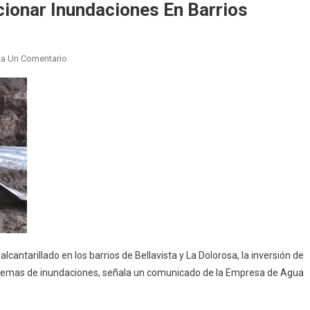
ionar Inundaciones En Barrios
En
ja Un Comentario
Riobamba.
Obras
Buscan
Solucionar
Inundaciones
En
Barrios
cantarillado en los barrios de Bellavista y La Dolorosa, la inversión de
roblemas de inundaciones, señala un comunicado de la Empresa de Agua