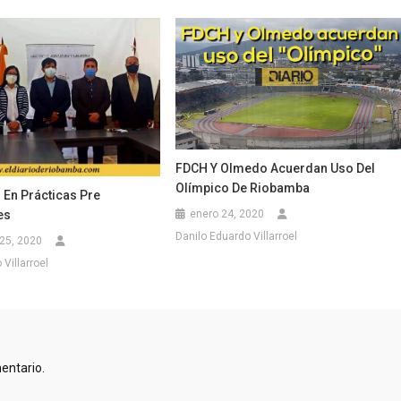
FDCH Y Olmedo Acuerdan Uso Del
Olímpico De Riobamba
 En Prácticas Pre
enero 24, 2020
es
Danilo Eduardo Villarroel
25, 2020
Villarroel
entario.