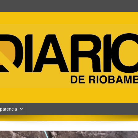
ento y Contenidos digitales
parencia