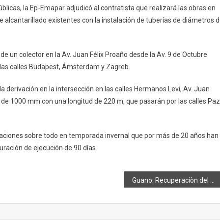
icas, la Ep-Emapar adjudicó al contratista que realizará las obras en
alcantarillado existentes con la instalación de tuberías de diámetros 
 de un colector en la Av. Juan Félix Proaño desde la Av. 9 de Octubre
n las calles Budapest, Ámsterdam y Zagreb.
la derivación en la intersección en las calles Hermanos Levi, Av. Juan
ía de 1000 mm con una longitud de 220 m, que pasarán por las calles Paz
undaciones sobre todo en temporada invernal que por más de 20 años han
ración de ejecución de 90 días.
Guano. Recuperaciòn del parque «20 de Diciembre»