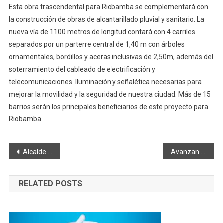
Esta obra trascendental para Riobamba se complementará con
la construcción de obras de alcantarillado pluvial y sanitario. La
nueva vía de 1100 metros de longitud contará con 4 carriles
separados por un parterre central de 1,40 m con árboles
ornamentales, bordillos y aceras inclusivas de 2,50m, además del
soterramiento del cableado de electrificación y
telecomunicaciones. Iluminación y señalética necesarias para
mejorar la movilidad y la seguridad de nuestra ciudad. Más de 15
barrios serán los principales beneficiarios de este proyecto para
Riobamba.
Navegación
Alcalde recorre obra en la Fausto Molina
Avanzan los trabajos de construcción de muros de contención
de
RELATED POSTS
entradas