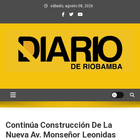
Saltar
sábado, agosto 08, 2026
al
contenido
Información, Entretenimiento
Primer periódico creado por periodistas en Chimborazo
y Contenidos digitales
Continúa Construcción De La
Nueva Av. Monseñor Leonidas