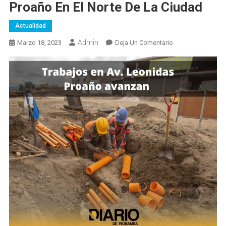
Proaño En El Norte De La Ciudad
Actualidad
Admin
En
Marzo 18, 2023
Deja Un Comentario
Continúa
Construcción
De
La
Nueva
Av.
Monseñor
Leonidas
Proaño
En
El
Norte
De
La
Ciudad