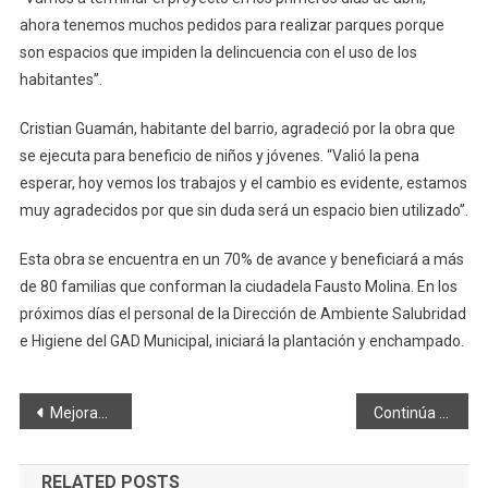
ahora tenemos muchos pedidos para realizar parques porque
son espacios que impiden la delincuencia con el uso de los
habitantes”.
Cristian Guamán, habitante del barrio, agradeció por la obra que
se ejecuta para beneficio de niños y jóvenes. “Valió la pena
esperar, hoy vemos los trabajos y el cambio es evidente, estamos
muy agradecidos por que sin duda será un espacio bien utilizado”.
Esta obra se encuentra en un 70% de avance y beneficiará a más
de 80 familias que conforman la ciudadela Fausto Molina. En los
próximos días el personal de la Dirección de Ambiente Salubridad
e Higiene del GAD Municipal, iniciará la plantación y enchampado.
Navegación
Mejoramiento vial de la calle Jerusalén ayuda a desarrollo urbano￼
Continúa construcción de la nueva Av. Monseñor Leonidas Proaño en el norte de la ciudad
de
RELATED POSTS