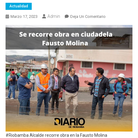
Actualidad
Admin
En
Marzo 17, 2023
Deja Un Comentario
Alcalde
Recorre
Obra
En
La
Fausto
Molina
#Riobamba Alcalde recorre obra en la Fausto Molina