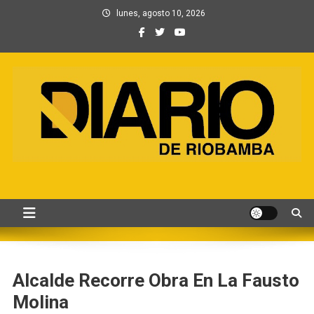
Saltar
lunes, agosto 10, 2026
al
contenido
Información, Entretenimiento
Primer periódico creado por periodistas en Chimborazo
y Contenidos digitales
Alcalde Recorre Obra En La Fausto
Molina