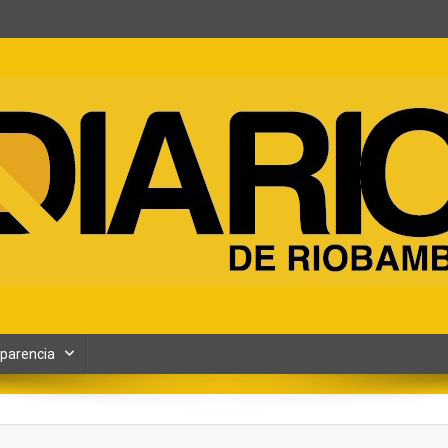
ento y Contenidos digitales
parencia