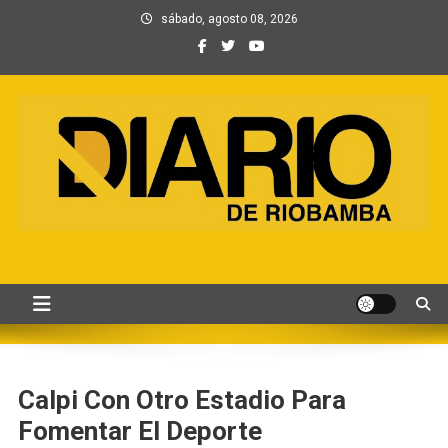
Saltar
sábado, agosto 08, 2026
al
contenido
Información, Entretenimiento
Primer periódico creado por periodistas en Chimborazo
y Contenidos digitales
Calpi Con Otro Estadio Para
Fomentar El Deporte