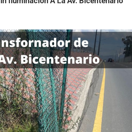
n Iluminación A La Av. Bicentenario
ormador
ación
enario