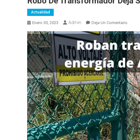
Robo De Transformador Deja Si
Actualidad
Admin
En
Enero 30, 2023
Deja Un Comentario
Robo
De
Transf
Deja
Sin
Ilumin
A
La
Av.
Bicent