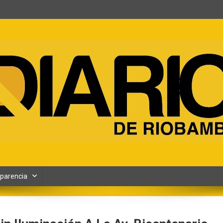
ento y Contenidos digitales
parencia