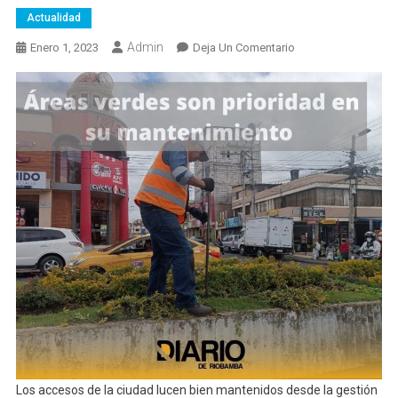
Actualidad
Admin
En
Enero 1, 2023
Deja Un Comentario
Las
Avenidas
De
La
Ciudad
Siempre
Con
Color
Los accesos de la ciudad lucen bien mantenidos desde la gestión