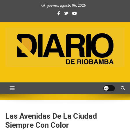
Saltar
jueves, agosto 06, 2026
al
contenido
Información, Entretenimiento
Primer periódico creado por periodistas en Chimborazo
y Contenidos digitales
Las Avenidas De La Ciudad
Siempre Con Color