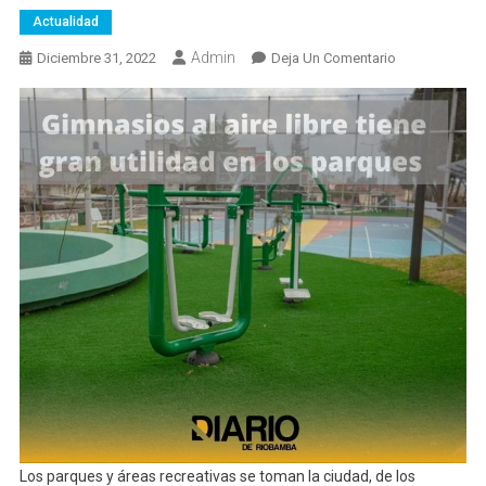
Actualidad
Admin
En
Diciembre 31, 2022
Deja Un Comentario
La
Gimnasia
Es
Prioridad
En
Parques
De
La
Urbe
Los parques y áreas recreativas se toman la ciudad, de los