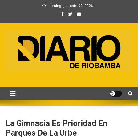
Saltar
domingo, agosto 09, 2026
al
contenido
Información, Entretenimiento
Primer periódico creado por periodistas en Chimborazo
y Contenidos digitales
La Gimnasia Es Prioridad En
Parques De La Urbe