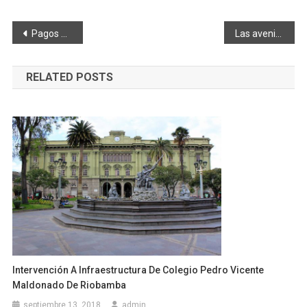
Navegación
Pagos de tributos desde enero
Las avenidas de la ciudad siempre con color
de
RELATED POSTS
entradas
Intervención A Infraestructura De Colegio Pedro Vicente
Maldonado De Riobamba
septiembre 13, 2018
admin