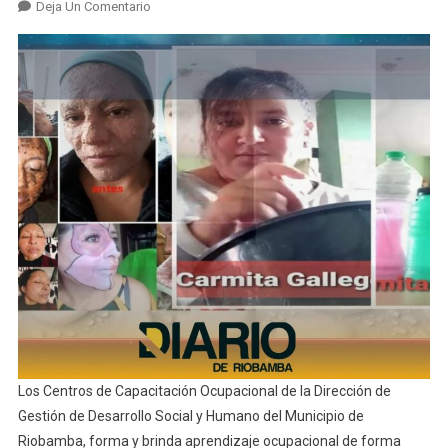
En
Deja Un Comentario
En
El
Mes
De
Junio
783
Beneficiarios
De
Los
Centros
De
Capacitación
Ocupacional
Los Centros de Capacitación Ocupacional de la Dirección de
Gestión de Desarrollo Social y Humano del Municipio de
Riobamba, forma y brinda aprendizaje ocupacional de forma