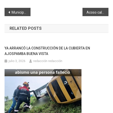
Navegación
Municipalidad conoció sobre proyecto Centro Violeta
Acoso callejero un peligro inminente
de
RELATED POSTS
entradas
YA ARRANCÓ LA CONSTRUCCIÓN DE LA CUBIERTA EN
AJOSPAMBA BUENA VISTA
julio 3, 2026
redacción redacción