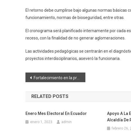
El retorno debe cumplirse bajo algunas normas básicas co
funcionamiento, normas de bioseguridad, entre otras.
El cronograma será planificado internamente por cada est
receso, con la finalidad de no generar aglomeraciones.
Las actividades pedagógicas se centrarán en el diagnóstic
proyectos interdisciplinarios, aseveró la funcionaria.
Navegación
Fortalecimiento en la protección de derechos a los actores sociales.
de
RELATED POSTS
entradas
Enero Mes Electoral En Ecuador
Apoyo A La 
Alcaldía De
enero 1, 2023
admin
febrero 26,