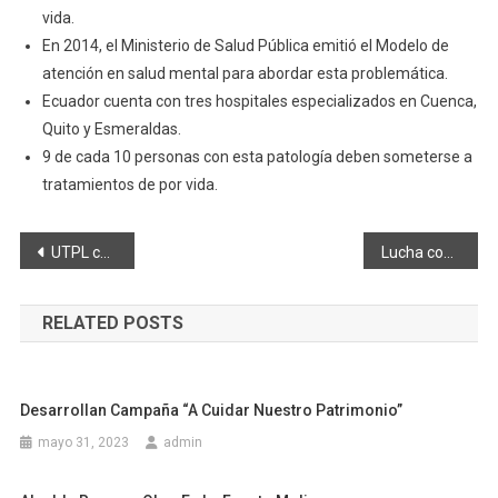
vida.
En 2014, el Ministerio de Salud Pública emitió el Modelo de
atención en salud mental para abordar esta problemática.
Ecuador cuenta con tres hospitales especializados en Cuenca,
Quito y Esmeraldas.
9 de cada 10 personas con esta patología deben someterse a
tratamientos de por vida.
Navegación
UTPL celebra 45 años de su Modalidad Abierta y a Distancia
Lucha contra la desnutrición crónica infantil reto del Gobierno Nacional
de
RELATED POSTS
entradas
Desarrollan Campaña “A Cuidar Nuestro Patrimonio”
mayo 31, 2023
admin