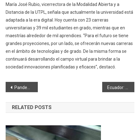
María José Rubio, vicerrectora de la Modalidad Abierta y a
Distancia de la UTPL, señala que actualmente la universidad está
adaptada a la era digital. Hoy cuenta con 23 carreras
universitarias y 39 mil estudiantes en grado, mientras que en
maestrías alrededor de mil aprendices. “Para el futuro se tiene
grandes proyecciones, por un lado, se ofrecerán nuevas carreras
en el ámbito de tecnologías y de grado. De la misma forma se
continuará desarrollando el campo virtual para brindar a la
sociedad innovaciones planificadas y eficaces”, destacó.
Navegación
Pandemia. 8 de cada 10 hogares con niños en Ecuador cuentan con menos ingresos
Ecuador: 5 de cada 100 personas afectados por el trastorno afectivo bipolar
de
RELATED POSTS
entradas