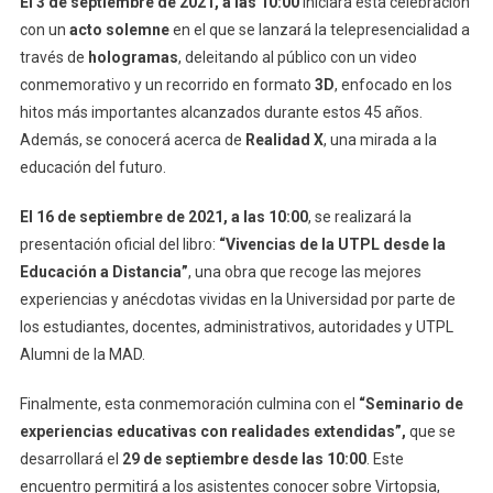
El 3 de septiembre de 2021, a las 10:00
iniciará esta celebración
con un
acto solemne
en el que se lanzará la telepresencialidad a
través de
hologramas
, deleitando al público con un video
conmemorativo y un recorrido en formato
3D
, enfocado en los
hitos más importantes alcanzados durante estos 45 años.
Además, se conocerá acerca de
Realidad X
, una mirada a la
educación del futuro.
El 16 de septiembre de 2021, a las 10:00
, se realizará la
presentación oficial del libro:
“Vivencias de la UTPL desde la
Educación a Distancia”
, una obra que recoge las mejores
experiencias y anécdotas vividas en la Universidad por parte de
los estudiantes, docentes, administrativos, autoridades y UTPL
Alumni de la MAD.
Finalmente, esta conmemoración culmina con el
“Seminario de
experiencias educativas con realidades extendidas”,
que se
desarrollará el
29 de septiembre
desde las 10:00
. Este
encuentro permitirá a los asistentes conocer sobre Virtopsia,