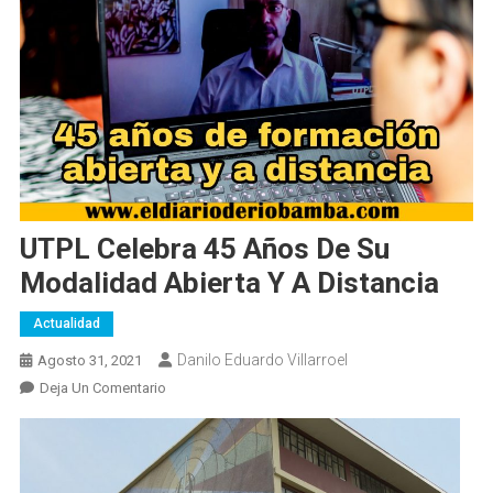
UTPL Celebra 45 Años De Su
Modalidad Abierta Y A Distancia
Actualidad
Danilo Eduardo Villarroel
Agosto 31, 2021
En
Deja Un Comentario
UTPL
Celebra
45
Años