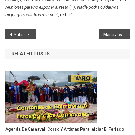
reuniones para no exponer al resto (…). Nadie podrá cuidarnos
mejor que nosotros mismos
”, reiteró.
Navegación
Salud, educación turismo fueron temas del presidente Lasso en Chimborazo
María José Pontón, nueva Gobernadora de Chimborazo
de
RELATED POSTS
entradas
Agenda De Carnaval: Corso Y Artistas Para Iniciar El Feriado