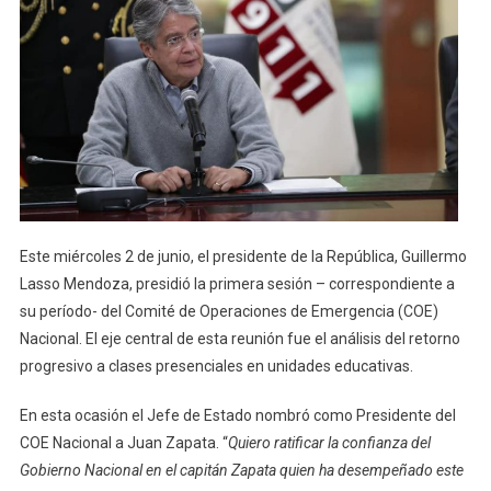
El
Retorno
Progresivo
A
Las
Actividades
Educativas
Desde
El
7
De
Este miércoles 2 de junio, el presidente de la República, Guillermo
Junio
Lasso Mendoza, presidió la primera sesión – correspondiente a
su período- del Comité de Operaciones de Emergencia (COE)
Nacional. El eje central de esta reunión fue el análisis del retorno
progresivo a clases presenciales en unidades educativas.
En esta ocasión el Jefe de Estado nombró como Presidente del
COE Nacional a Juan Zapata. “
Quiero ratificar la confianza del
Gobierno Nacional en el capitán Zapata quien ha desempeñado este