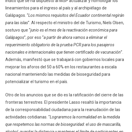
indicó que se ha dispuesto al MSP actualizar y homologar los
lineamientos para el ingreso al país y al archipiélago de
Galápagos. “
Los mismos requisitos del Ecuador continental regirán
para las islas
”. Al respecto el ministro del de Turismo, Niels Olsen,
sostuvo que “
junio es el mes de la reactivación económica para
Galápagos
”, por eso “
a partir de ahora vamos a eliminar el
requerimiento obligatorio de la prueba PCR para los pasajeros
nacionales e internacionales que tienen certificado de vacunación
”.
Además, manifestó que se trabajará con gobiernos locales para
mejorar los aforos del 50 a 60% en los restaurantes a escala
nacional manteniendo las medidas de bioseguridad para
potencializar el turismo en el país.
Otro de los anuncios que se dio es la ratificación del cierre de las
fronteras terrestres. El presidente Lasso resaltó la importancia
de la corresponsabilidad ciudadana para la reanudación de las
actividades cotidianas. “
Lograremos la normalidad en la medida
que respetemos las normas de bioseguridad: el uso de mascarilla,
alcohol, guardar la distancia y mantener el límite de participantes en