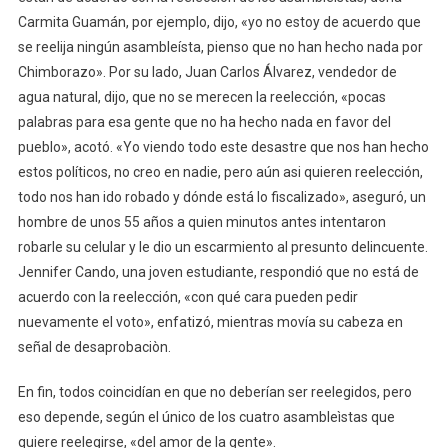
Carmita Guamán, por ejemplo, dijo, «yo no estoy de acuerdo que
se reelija ningún asambleísta, pienso que no han hecho nada por
Chimborazo». Por su lado, Juan Carlos Álvarez, vendedor de
agua natural, dijo, que no se merecen la reelección, «pocas
palabras para esa gente que no ha hecho nada en favor del
pueblo», acotó. «Yo viendo todo este desastre que nos han hecho
estos políticos, no creo en nadie, pero aún asi quieren reelección,
todo nos han ido robado y dónde está lo fiscalizado», aseguró, un
hombre de unos 55 años a quien minutos antes intentaron
robarle su celular y le dio un escarmiento al presunto delincuente.
Jennifer Cando, una joven estudiante, respondió que no está de
acuerdo con la reelección, «con qué cara pueden pedir
nuevamente el voto», enfatizó, mientras movía su cabeza en
señal de desaprobaciòn.
En fin, todos coincidían en que no deberían ser reelegidos, pero
eso depende, según el único de los cuatro asambleìstas que
quiere reelegirse, «del amor de la gente».