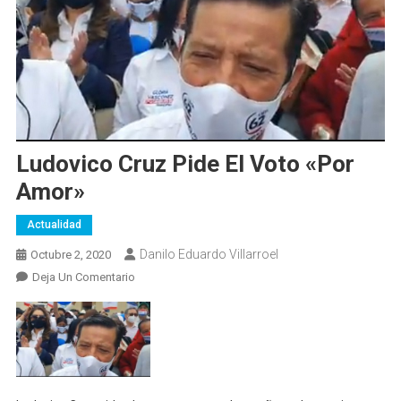
Ludovico Cruz Pide El Voto «por
Amor»
Actualidad
Danilo Eduardo Villarroel
Octubre 2, 2020
En
Deja Un Comentario
Ludovico
Cruz
Pide
El
Voto
«por