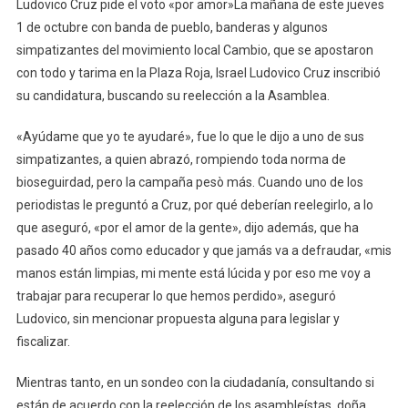
Ludovico Cruz pide el voto «por amor»La mañana de este jueves
Amor»
1 de octubre con banda de pueblo, banderas y algunos
simpatizantes del movimiento local Cambio, que se apostaron
con todo y tarima en la Plaza Roja, Israel Ludovico Cruz inscribió
su candidatura, buscando su reelección a la Asamblea.
«Ayúdame que yo te ayudaré», fue lo que le dijo a uno de sus
simpatizantes, a quien abrazó, rompiendo toda norma de
bioseguirdad, pero la campaña pesò más. Cuando uno de los
periodistas le preguntó a Cruz, por qué deberían reelegirlo, a lo
que aseguró, «por el amor de la gente», dijo además, que ha
pasado 40 años como educador y que jamás va a defraudar, «mis
manos están limpias, mi mente está lúcida y por eso me voy a
trabajar para recuperar lo que hemos perdido», aseguró
Ludovico, sin mencionar propuesta alguna para legislar y
fiscalizar.
Mientras tanto, en un sondeo con la ciudadanía, consultando si
están de acuerdo con la reelección de los asambleístas, doña