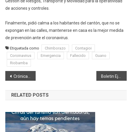
Gestión de Riesgos, Transporte y Movilidad para la operatividad
de acciones y controles.
Finalmente, pidió calma a los habitantes del cantón, que no se
expongan en las calles, mantenerse en casa es la mejor medida
de prevención ante el coronavirus.
Etiquetada como
Chimborazo
Contagioi
Coroinavirus
Emergencia
Fallecido
Guano
Riobamba
Navegación
Crónica del Día: ¡Dos uniformes y un corazón gigante! By Marcelo Jijón Paredes
Boletin Ejecutivo Digital del Diario de Riobamba 29.03.2020
de
RELATED POSTS
entradas