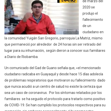
de marzo del
PRIMER
2020 se
CASO
DE
produjo el
CORONAVIRUS
fallecimiento
Y
de un
ESTABLECE
ciudadano en
CERCO
la comunidad Yuigán San Gregorio, parroquia La Matriz, mismo
que permaneció por alrededor de 24 horas sin ser retirado del
lugar para su inhumación, según dieron a conocer sus familiares
a Diario de Riobamba.
Un comunicado del Gad de Guano señala que, «el mencionado
ciudadano radicaba en Guayaquil y desde hace 15 días adolecía
de problemas respiratorios que motivaron su fallecimiento dado
que nunca acudió a un centro de salud no existe la certeza que
sea un caso de coronavirus. Por los síntomas relatados por los
familiares se ha seguido el protocolo para tratarlo como positivo
de COVID-19. Se han cumplido los protocolos respectivos para su