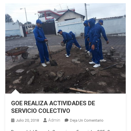
Cuartel
Límite
Entre
Guano
Y
Riobamba
GOE REALIZA ACTIVIDADES DE
SERVICIO COLECTIVO
Admin
En
Julio 20, 2018
Deja Un Comentario
GOE