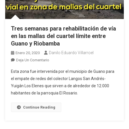
Tres semanas para rehabilitación de vía
en las mallas del cuartel límite entre
Guano y Riobamba
Danilo Eduardo Villarroel
Enero 20, 2020
En
Deja Un Comentario
Tres
Esta zona fue intervenida por el municipio de Guano para
Semanas
el empate de redes del colector Langos San Andrés-
Para
Yuigán Los Elenes que sirven a de alrededor de 12.000
Rehabilitación
habitantes de la parroquia El Rosario.
De
Vía
En
Continue Reading
Las
Mallas
Del