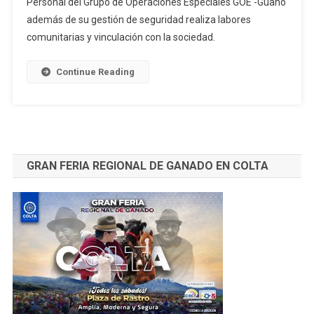
Personal del Grupo de Operaciones Especiales GOE -Guano
REALIZA
además de su gestión de seguridad realiza labores
ACTIVIDADES
comunitarias y vinculación con la sociedad.
DE
SERVICIO
COLECTIVO
Continue Reading
GRAN FERIA REGIONAL DE GANADO EN COLTA