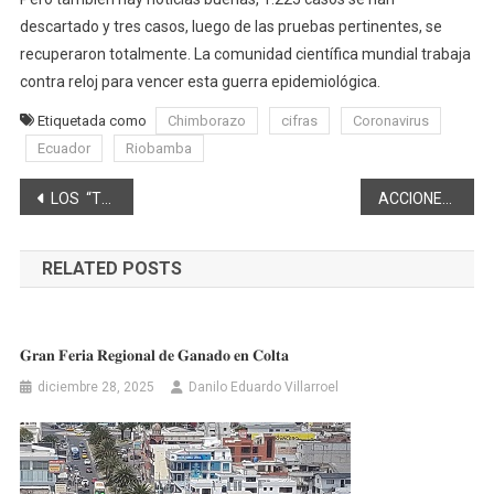
descartado y tres casos, luego de las pruebas pertinentes, se
recuperaron totalmente. La comunidad científica mundial trabaja
contra reloj para vencer esta guerra epidemiológica.
Etiquetada como
Chimborazo
cifras
Coronavirus
Ecuador
Riobamba
Navegación
LOS “TURCOS” DE RIOBAMBA: PRIMERA PARTE -Edwin Chávez Medina
ACCIONES POSITIVAS DURANTE LA PANDEMIA
de
RELATED POSTS
entradas
𝐆𝐫𝐚𝐧 𝐅𝐞𝐫𝐢𝐚 𝐑𝐞𝐠𝐢𝐨𝐧𝐚𝐥 𝐝𝐞 𝐆𝐚𝐧𝐚𝐝𝐨 𝐞𝐧 𝐂𝐨𝐥𝐭𝐚
diciembre 28, 2025
Danilo Eduardo Villarroel