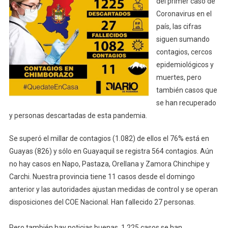
del primer caso de
Coronavirus
Coronavirus en el
país, las cifras
siguen sumando
contagios, cercos
epidemiológicos y
muertes, pero
también casos que
se han recuperado
y personas descartadas de esta pandemia.
Se superó el millar de contagios (1.082) de ellos el 76% está en
Guayas (826) y sólo en Guayaquil se registra 564 contagios. Aún
no hay casos en Napo, Pastaza, Orellana y Zamora Chinchipe y
Carchi. Nuestra provincia tiene 11 casos desde el domingo
anterior y las autoridades ajustan medidas de control y se operan
disposiciones del COE Nacional. Han fallecido 27 personas.
Pero también hay noticias buenas, 1.225 casos se han