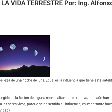
LA VIDA TERRESTRE Por: Ing. Alfons
NCIA
TRE
lleza de una noche de luna, ¿cuál es la influencia que tiene este satéli
o
urgido de la ficción de alguna mente altamente creativa, que aún han
o
a los seres vivos, porque se ha sentido su influencia, es importante hac
(Video)