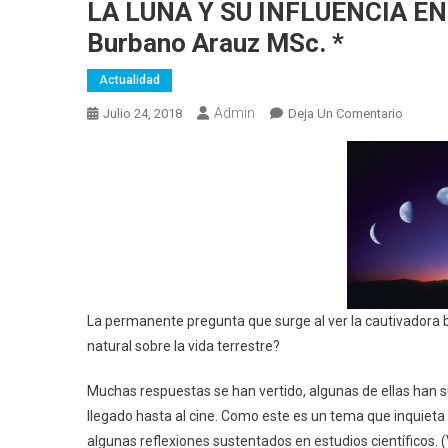
LA LUNA Y SU INFLUENCIA EN 
Burbano Arauz MSc. *
Actualidad
Admin
En
Julio 24, 2018
Deja Un Comentario
LA
LUNA
Y
SU
INFLUE
EN
LA
VIDA
TERRES
La permanente pregunta que surge al ver la cautivadora be
Por:
natural sobre la vida terrestre?
Ing.
Alfons
Muchas respuestas se han vertido, algunas de ellas han s
Burban
llegado hasta al cine. Como este es un tema que inquieta 
Arauz
algunas reflexiones sustentados en estudios científicos. 