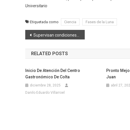
Universitario
Etiquetada como
Ciencia
Fases de la Luna
Navegación
Supervisan condiciones higiénicas de plantas de lácteos en Zona 3
de
RELATED POSTS
entradas
Inicio De Atención Del Centro
Pronto Mejo
Gastronómico De Colta
Juan
diciembre 28, 2025
abril 27, 20
Danilo Eduardo Villarroel