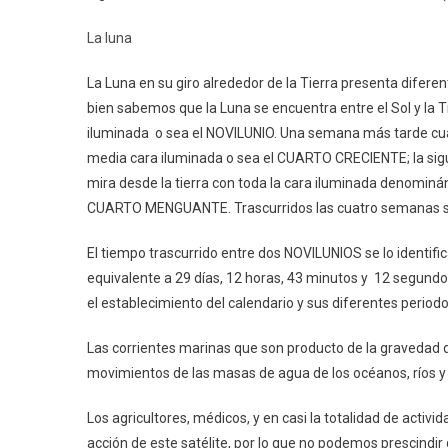
MSc.
*
La luna
La Luna en su giro alrededor de la Tierra presenta difere
bien sabemos que la Luna se encuentra entre el Sol y la Tie
iluminada o sea el NOVILUNIO. Una semana más tarde cuand
media cara iluminada o sea el CUARTO CRECIENTE; la siguie
mira desde la tierra con toda la cara iluminada denom
CUARTO MENGUANTE. Trascurridos las cuatro semanas se
El tiempo trascurrido entre dos NOVILUNIOS se lo identi
equivalente a 29 días, 12 horas, 43 minutos y 12 segundo
el establecimiento del calendario y sus diferentes peri
Las corrientes marinas que son producto de la gravedad del
movimientos de las masas de agua de los océanos, ríos y
Los agricultores, médicos, y en casi la totalidad de activi
acción de este satélite, por lo que no podemos prescindi