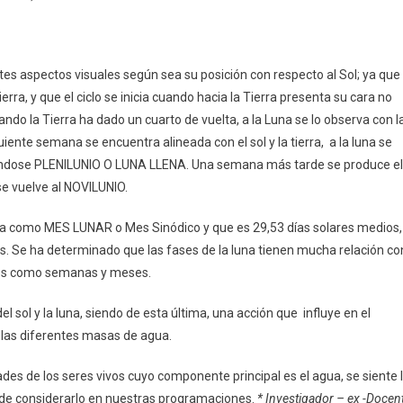
ntes aspectos visuales según sea su posición con respecto al Sol; ya que
rra, y que el ciclo se inicia cuando hacia la Tierra presenta su cara no
o la Tierra ha dado un cuarto de vuelta, a la Luna se lo observa con l
nte semana se encuentra alineada con el sol y la tierra, a la luna se
inándose PLENILUNIO O LUNA LLENA. Una semana más tarde se produce el
 vuelve al NOVILUNIO.
fica como MES LUNAR o Mes Sinódico y que es 29,53 días solares medios,
s. Se ha determinado que las fases de la luna tienen mucha relación co
odos como semanas y meses.
 sol y la luna, siendo de esta última, una acción que influye en el
 las diferentes masas de agua.
dades de los seres vivos cuyo componente principal es el agua, se siente 
r de considerarlo en nuestras programaciones.
* Investigador – ex -Docen