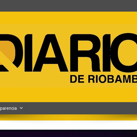
ento y Contenidos digitales
parencia