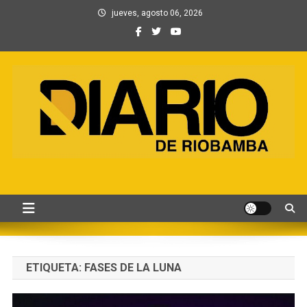
Saltar
jueves, agosto 06, 2026
al
contenido
Información, Entretenimiento
Primer periódico creado por periodistas en Chimborazo
y Contenidos digitales
ETIQUETA:
FASES DE LA LUNA