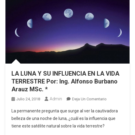
LA LUNA Y SU INFLUENCIA EN LA VIDA
TERRESTRE Por: Ing. Alfonso Burbano
Arauz MSc. *
Admin
En
Julio 24, 2018
Deja Un Comentario
LA
La permanente pregunta que surge al ver la cautivadora
LUNA
belleza de una noche de luna, ¿cuál es la influencia que
Y
tiene este satélite natural sobre la vida terrestre?
SU
INFLUENCIA