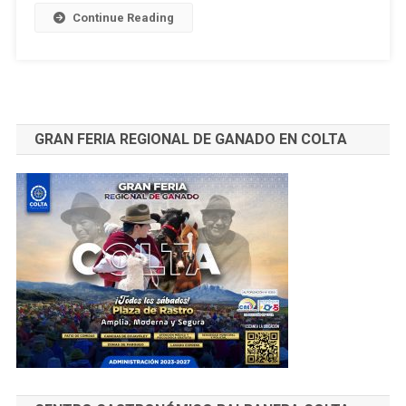
EN
Continue Reading
LA
VIDA
TERRESTRE
Por:
Ing.
GRAN FERIA REGIONAL DE GANADO EN COLTA
Alfonso
Burbano
Arauz
MSc.
*