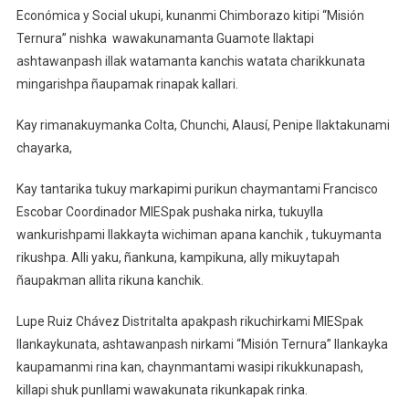
Económica y Social ukupi, kunanmi Chimborazo kitipi “Misión
Ternura” nishka wawakunamanta Guamote llaktapi
ashtawanpash illak watamanta kanchis watata charikkunata
mingarishpa ñaupamak rinapak kallari.
Kay rimanakuymanka Colta, Chunchi, Alausí, Penipe llaktakunami
chayarka,
Kay tantarika tukuy markapimi purikun chaymantami Francisco
Escobar Coordinador MIESpak pushaka nirka, tukuylla
wankurishpami llakkayta wichiman apana kanchik , tukuymanta
rikushpa. Alli yaku, ñankuna, kampikuna, ally mikuytapah
ñaupakman allita rikuna kanchik.
Lupe Ruiz Chávez Distritalta apakpash rikuchirkami MIESpak
llankaykunata, ashtawanpash nirkami “Misión Ternura” llankayka
kaupamanmi rina kan, chaynmantami wasipi rikukkunapash,
killapi shuk punllami wawakunata rikunkapak rinka.