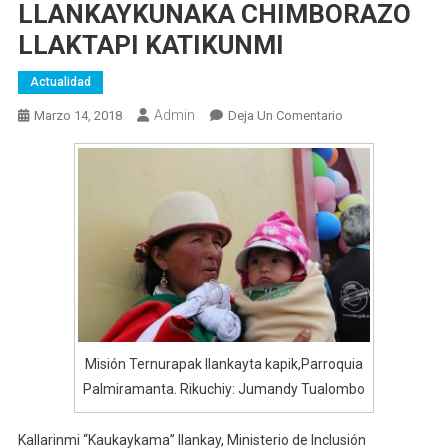
LLANKAYKUNAKA CHIMBORAZO
LLAKTAPI KATIKUNMI
Actualidad
Admin
En
Marzo 14, 2018
Deja Un Comentario
WAWAKUNA
ALLI
MIKUY
KAWSAYMANTA
LLANKAYKUNAK
CHIMBORAZO
LLAKTAPI
KATIKUNMI
Misión Ternurapak llankayta kapik,Parroquia
Palmiramanta. Rikuchiy: Jumandy Tualombo
Kallarinmi “Kaukaykama” llankay, Ministerio de Inclusión