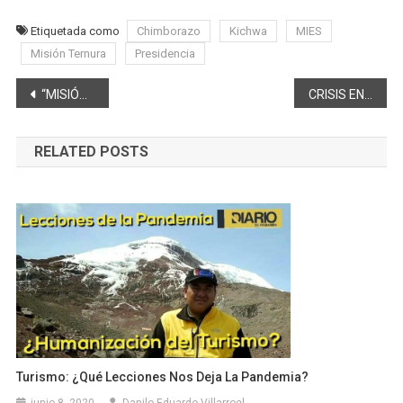
Etiquetada como
Chimborazo
Kichwa
MIES
Misión Ternura
Presidencia
Navegación
“MISIÓN TERNURA” CONTINÚA LUCHA CONTRA LA DESNUTRICIÓN INFANTIL EN CHIMBORAZO
CRISIS EN LA FEDERACION DEPORTIVA DE CHIMBORAZO, BAJO VEEDURIA LEGISLATIVA
de
RELATED POSTS
entradas
Turismo: ¿Qué Lecciones Nos Deja La Pandemia?
junio 8, 2020
Danilo Eduardo Villarroel