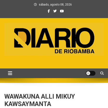
Saltar
sábado, agosto 08, 2026
al
contenido
Información, Entretenimiento
Primer periódico creado por periodistas en Chimborazo
y Contenidos digitales
WAWAKUNA ALLI MIKUY
KAWSAYMANTA