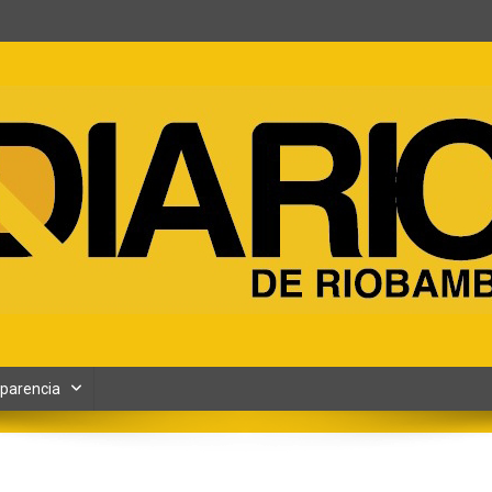
ento y Contenidos digitales
parencia