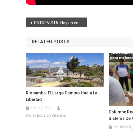
Navegación
ENTREVISTA: Hay un compromiso del Gobierno Nacional para rehabilitar la vía Penipe-Baños dice Alcalde de Baños
de
RELATED POSTS
entradas
Riobamba: El Largo Camino Hacia La
Libertad
abril 22, 2020
Columbe Rec
Danilo Eduardo Villarroel
Sistema De 
octubre 23,