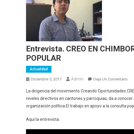
Entrevista. CREO EN CHIMB
POPULAR
Actualidad
Admin
En
Diciembre 5, 2017
Deja Un Comentario
Entr
La dirigencia del movimiento Creando Oportunidades CREO
CR
niveles directivos en cantones y parroquias, da a conocer
EN
organización política.
El trabajo en apoyo a la consulta po
CH
TR
Aquí la entrevista:
PO
LA
CO