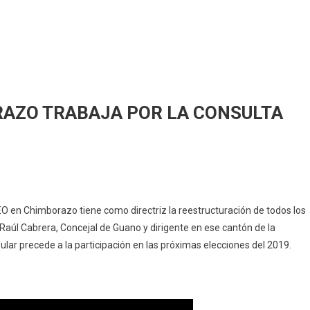
ORAZO TRABAJA POR LA CONSULTA
evista.
 en Chimborazo tiene como directriz la reestructuración de todos los
EO
 Raúl Cabrera, Concejal de Guano y dirigente en ese cantón de la
pular precede a la participación en las próximas elecciones del 2019.
IMBORAZO
ABAJA
R
NSULTA