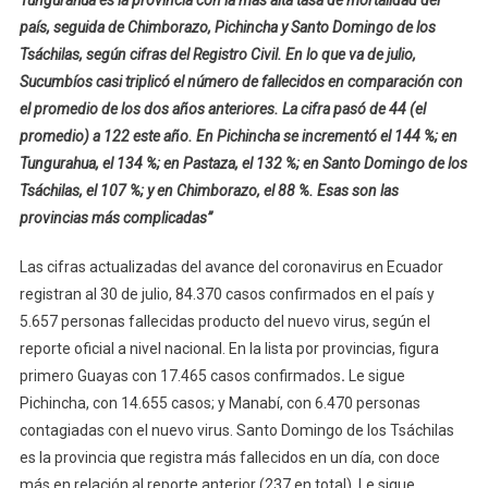
Tungurahua es la provincia con la más alta tasa de mortalidad del
país, seguida de Chimborazo, Pichincha y Santo Domingo de los
Tsáchilas, según cifras del Registro Civil. En lo que va de julio,
Sucumbíos casi triplicó el número de fallecidos en comparación con
el promedio de los dos años anteriores. La cifra pasó de 44 (el
promedio) a 122 este año. En Pichincha se incrementó el 144 %; en
Tungurahua, el 134 %; en Pastaza, el 132 %; en Santo Domingo de los
Tsáchilas, el 107 %; y en Chimborazo, el 88 %. Esas son las
provincias más complicadas”
Las cifras actualizadas del avance del coronavirus en Ecuador
registran al 30 de julio, 84.370 casos confirmados en el país y
5.657 personas fallecidas producto del nuevo virus, según el
reporte oficial a nivel nacional. En la lista por provincias, figura
primero Guayas con 17.465 casos confirmados
.
Le sigue
Pichincha, con 14.655 casos; y Manabí, con 6.470 personas
contagiadas con el nuevo virus. Santo Domingo de los Tsáchilas
es la provincia que registra más fallecidos en un día, con doce
más en relación al reporte anterior (237 en total). Le sigue