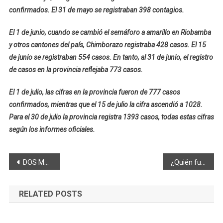
confirmados. El 31 de mayo se registraban 398 contagios.
El 1 de junio, cuando se cambió el semáforo a amarillo en Riobamba
y otros cantones del país, Chimborazo registraba 428 casos. El 15
de junio se registraban 554 casos. En tanto, al 31 de junio, el registro
de casos en la provincia reflejaba 773 casos.
El 1 de julio, las cifras en la provincia fueron de 777 casos
confirmados, mientras que el 15 de julio la cifra ascendió a 1028.
Para el 30 de julio la provincia registra 1393 casos, todas estas cifras
según los informes oficiales.
Navegación
DOS MODALIDADES Y REBAJAS DE PENSIONES EN NUEVO AÑO LECTIVO SIERRA – AMAZONÍA
¿Quién fue José Mancero Logroño?
de
RELATED POSTS
entradas