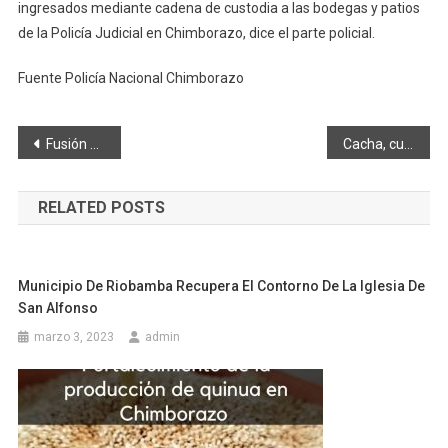
ingresados mediante cadena de custodia a las bodegas y patios
de la Policía Judicial en Chimborazo, dice el parte policial.
Fuente Policía Nacional Chimborazo
Navegación
Fusión de CFN y BanECuador da paso al Banco de Fomento Económico del Ecuador
Cacha, cumplió 41 años como parroquia civil
de
RELATED POSTS
entradas
Municipio De Riobamba Recupera El Contorno De La Iglesia De
San Alfonso
marzo 3, 2023
admin