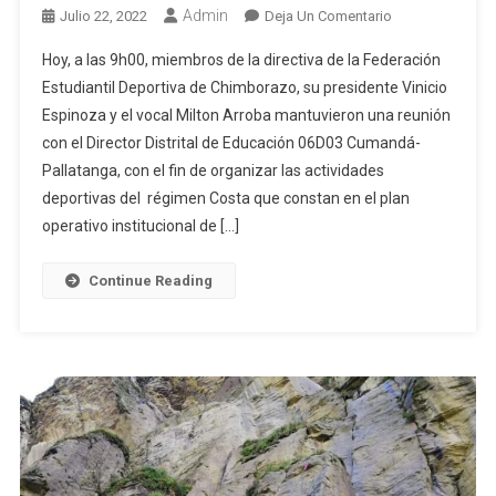
Admin
En
Julio 22, 2022
Deja Un Comentario
Preparativos
Hoy, a las 9h00, miembros de la directiva de la Federación
Para
Estudiantil Deportiva de Chimborazo, su presidente Vinicio
Juegos
Espinoza y el vocal Milton Arroba mantuvieron una reunión
Deportivos
con el Director Distrital de Educación 06D03 Cumandá-
Estudiantiles
Pallatanga, con el fin de organizar las actividades
deportivas del régimen Costa que constan en el plan
operativo institucional de […]
Continue Reading