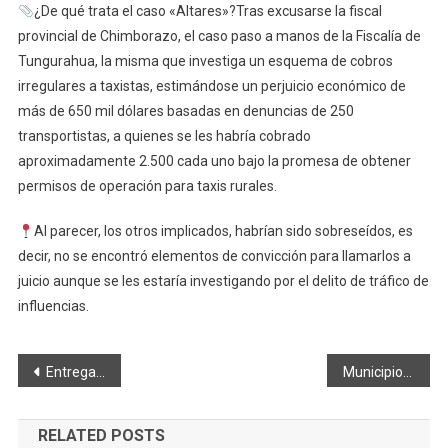
¿De qué trata el caso «Altares»?Tras excusarse la fiscal
provincial de Chimborazo, el caso paso a manos de la Fiscalía de
Tungurahua, la misma que investiga un esquema de cobros
irregulares a taxistas, estimándose un perjuicio económico de
más de 650 mil dólares basadas en denuncias de 250
transportistas, a quienes se les habría cobrado
aproximadamente 2.500 cada uno bajo la promesa de obtener
permisos de operación para taxis rurales.
Al parecer, los otros implicados, habrían sido sobreseídos, es
decir, no se encontró elementos de convicción para llamarlos a
juicio aunque se les estaría investigando por el delito de tráfico de
influencias.
Navegación
Entrega de ganado bovino fortalece producción en Columbe
Municipio de Colta iniciará con la construcción de cubierta
de
RELATED POSTS