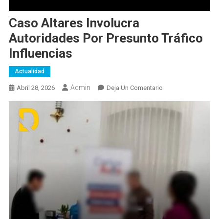
Caso Altares Involucra
Autoridades Por Presunto Tráfico
Influencias
Actualidad
Admin
En
Abril 28, 2026
Deja Un Comentario
Caso
Altares
Involucra
Autoridades
Por
Presunto
Tráfico
Influencias