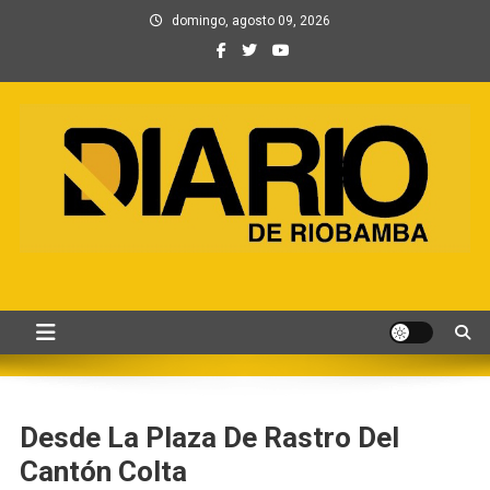
Saltar
domingo, agosto 09, 2026
al
contenido
Información, Entretenimiento
Primer periódico creado por periodistas en Chimborazo
y Contenidos digitales
Desde La Plaza De Rastro Del
Cantón Colta