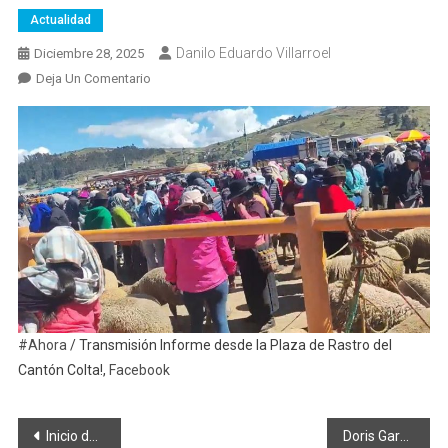
Actualidad
Danilo Eduardo Villarroel
Diciembre 28, 2025
En
Deja Un Comentario
Desde
La
Plaza
De
Rastro
Del
Cantón
Colta
#Ahora
/ Transmisión Informe desde la Plaza de Rastro del
Cantón Colta!,
Facebook
Navegación
Inicio de atención del Centro Gastronómico de Colta
Doris García asume el Servicio Público para pago de accidentes