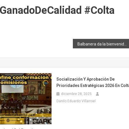
#GanadoDeCalidad #Colta
Balbanera da la bienvenida con sabor y tradición a sus visitantes
Socialización Y Aprobación De
Prioridades Estratégicas 2026 En Colt
diciembre 28, 2025
Danilo Eduardo Villarroel