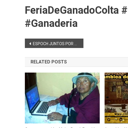
FeriaDeGanadoColta 
#Ganaderia
Navegación
ESPOCH JUNTOS POR LA ACREDITACIÓN INTERNACIONAL
de
RELATED POSTS
entradas