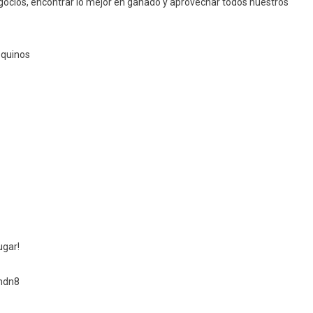
cios, encontrar lo mejor en ganado y aprovechar todos nuestros
equinos
ugar!
mdn8