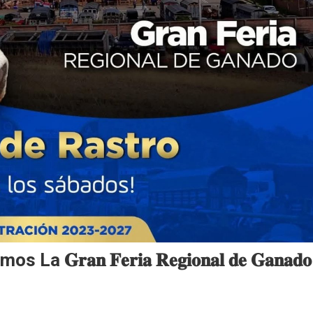
 La 𝐆𝐫𝐚𝐧 𝐅𝐞𝐫𝐢𝐚 𝐑𝐞𝐠𝐢𝐨𝐧𝐚𝐥 𝐝𝐞 𝐆𝐚𝐧𝐚𝐝𝐨