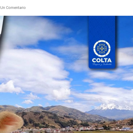
En
 Un Comentario
FeriaDeGanado
I
¡Así
Vivimos
La
𝐆𝐫𝐚𝐧
𝐅𝐞𝐫𝐢𝐚
𝐑𝐞𝐠𝐢𝐨𝐧𝐚𝐥
𝐝𝐞
𝐆𝐚𝐧𝐚𝐝𝐨
𝐞𝐧
𝐂𝐨𝐥𝐭𝐚