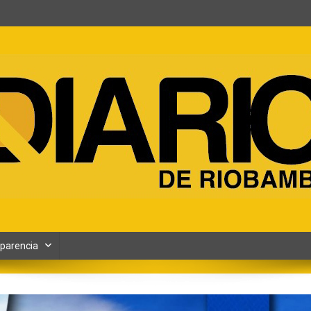
ento y Contenidos digitales
parencia