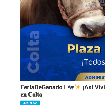
FeriaDeGanado I
¡Así Vivimos
𝐞𝐧 𝐂𝐨𝐥𝐭𝐚
Actualidad