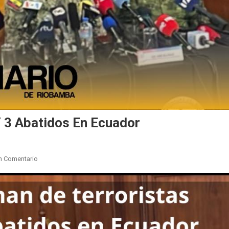
Y 3 Abatidos En Ecuador
En
n Comentario
￼
329
Terroristas
Detenidos
Y
3