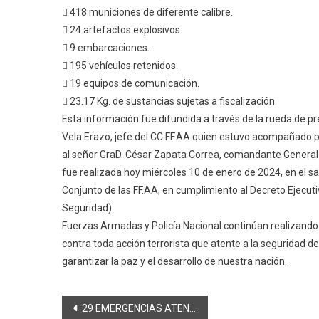
 418 municiones de diferente calibre.
 24 artefactos explosivos.
 9 embarcaciones.
 195 vehículos retenidos.
 19 equipos de comunicación.
 23.17 Kg. de sustancias sujetas a fiscalización.
Esta información fue difundida a través de la rueda de p
Vela Erazo, jefe del CC.FF.AA quien estuvo acompañado po
al señor GraD. César Zapata Correa, comandante General d
fue realizada hoy miércoles 10 de enero de 2024, en el s
Conjunto de las FF.AA, en cumplimiento al Decreto Ejecuti
Seguridad).
Fuerzas Armadas y Policía Nacional continúan realizando
contra toda acción terrorista que atente a la seguridad de 
garantizar la paz y el desarrollo de nuestra nación.
Navegación
29 EMERGENCIAS ATENDIDAS POR BOMBEROS RIOBAMBA