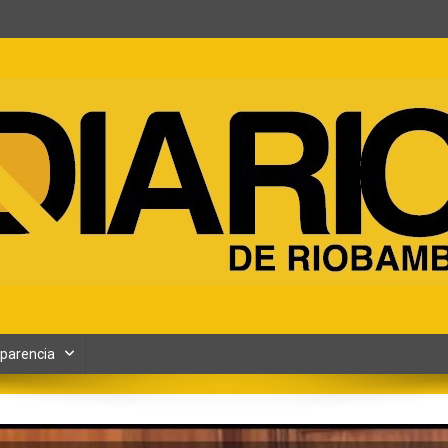
ento y Contenidos digitales
parencia