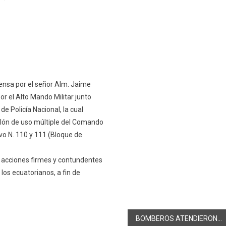
rensa por el señor Alm. Jaime
r el Alto Mando Militar junto
e Policía Nacional, la cual
alón de uso múltiple del Comando
vo N. 110 y 111 (Bloque de
 acciones firmes y contundentes
los ecuatorianos, a fin de
BOMBEROS ATENDIERON 23 EMERGENCIAS