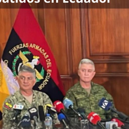
Abatidos
En
Ecuador