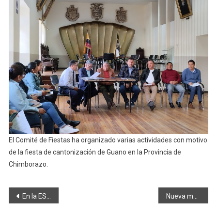
Lista
Su
Agenda
De
Fiestas
El Comité de Fiestas ha organizado varias actividades con motivo
de la fiesta de cantonización de Guano en la Provincia de
Chimborazo.
Navegación
En la ESPOCH se entregará certificaciones para pilotos de drones
Nueva mayoría en la Asamblea ecuatoriana
de