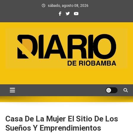
Saltar
sábado, agosto 08, 2026
al
contenido
Información, Entretenimiento
Primer periódico creado por periodistas en Chimborazo
y Contenidos digitales
Casa De La Mujer El Sitio De Los
Sueños Y Emprendimientos