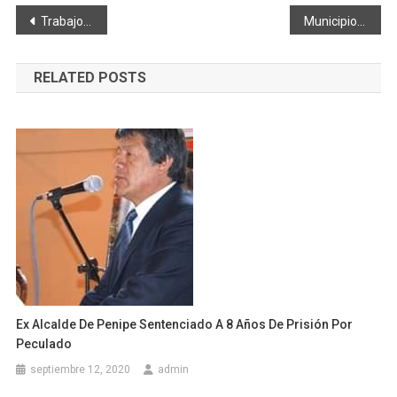
Navegación
Trabajos continuan para zona de entretenimiento
Municipio entrega bloque de aulas en la escuela de educación básica “San Felipe Neri”
de
RELATED POSTS
entradas
Ex Alcalde De Penipe Sentenciado A 8 Años De Prisión Por
Peculado
septiembre 12, 2020
admin