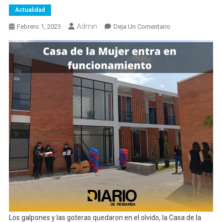
Actualidad
Admin
En
Febrero 1, 2023
Deja Un Comentario
Casa
De
La
Mujer
El
Sitio
De
Los
Sueños
Y
Emprendimientos
Los galpones y las goteras quedaron en el olvido, la Casa de la