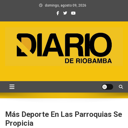
Saltar
domingo, agosto 09, 2026
al
contenido
Información, Entretenimiento
Primer periódico creado por periodistas en Chimborazo
y Contenidos digitales
Más Deporte En Las Parroquias Se
Propicia