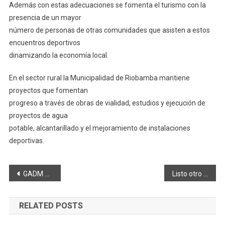
Además con estas adecuaciones se fomenta el turismo con la
presencia de un mayor
número de personas de otras comunidades que asisten a estos
encuentros deportivos
dinamizando la economía local.
En el sector rural la Municipalidad de Riobamba mantiene
proyectos que fomentan
progreso a través de obras de vialidad, estudios y ejecución de
proyectos de agua
potable, alcantarillado y el mejoramiento de instalaciones
deportivas.
Navegación
GADM apoya al deporte en parroquia Flores
Listo otro parque para la comunidad
de
RELATED POSTS
entradas