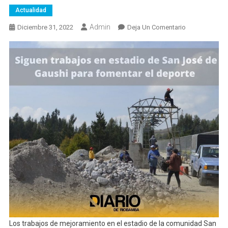
Actualidad
Admin
En
Diciembre 31, 2022
Deja Un Comentario
Más
Deporte
En
Las
Parroquias
Se
Propicia
Los trabajos de mejoramiento en el estadio de la comunidad San