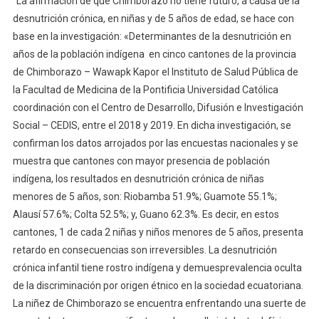
“La afirmación de que Chimborazo no tiene futuro, a causa de la
desnutrición crónica, en niñas y de 5 años de edad, se hace con
base en la investigación: «Determinantes de la desnutrición en
años de la población indígena en cinco cantones de la provincia
de Chimborazo – Wawapk Kapor el Instituto de Salud Pública de
la Facultad de Medicina de la Pontificia Universidad Católica
coordinación con el Centro de Desarrollo, Difusión e Investigación
Social – CEDIS, entre el 2018 y 2019. En dicha investigación, se
confirman los datos arrojados por las encuestas nacionales y se
muestra que cantones con mayor presencia de población
indígena, los resultados en desnutrición crónica de niñas
menores de 5 años, son: Riobamba 51.9%; Guamote 55.1%;
Alausí 57.6%; Colta 52.5%; y, Guano 62.3%. Es decir, en estos
cantones, 1 de cada 2 niñas y niños menores de 5 años, presenta
retardo en consecuencias son irreversibles. La desnutrición
crónica infantil tiene rostro indígena y demuesprevalencia oculta
de la discriminación por origen étnico en la sociedad ecuatoriana.
La niñez de Chimborazo se encuentra enfrentando una suerte de