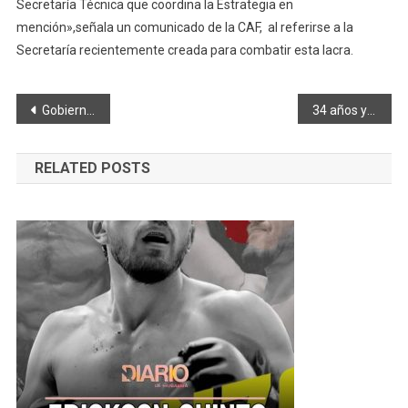
Secretaría Técnica que coordina la Estrategia en
mención»,señala un comunicado de la CAF, al referirse a la
Secretaría recientemente creada para combatir esta lacra.
Navegación
Gobierno de Ecuador y Facebook colaborarán para informar sobre proceso nacional de vacunación
34 años y 8 meses de prisión por asesinato en la cárcel de Riobamba
de
RELATED POSTS
entradas