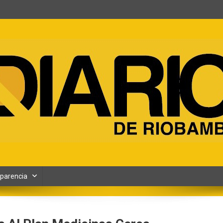
ento y Contenidos digitales
parencia