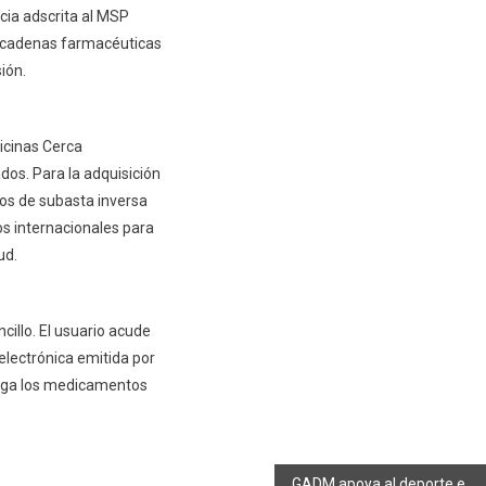
ia adscrita al MSP
s cadenas farmacéuticas
ión.
icinas Cerca
os. Para la adquisición
os de subasta inversa
os internacionales para
ud.
illo. El usuario acude
electrónica emitida por
trega los medicamentos
GADM apoya al deporte en parroquia Flores