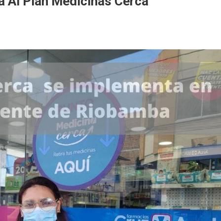
 Al Plan Medicinas Cerca
spital
e
obamba
uma
an
dicinas
rca