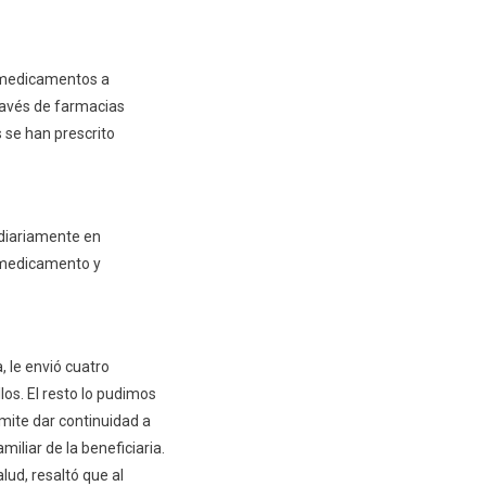
e medicamentos a
través de farmacias
s se han prescrito
 diariamente en
l medicamento y
, le envió cuatro
los. El resto lo pudimos
rmite dar continuidad a
iliar de la beneficiaria.
ud, resaltó que al