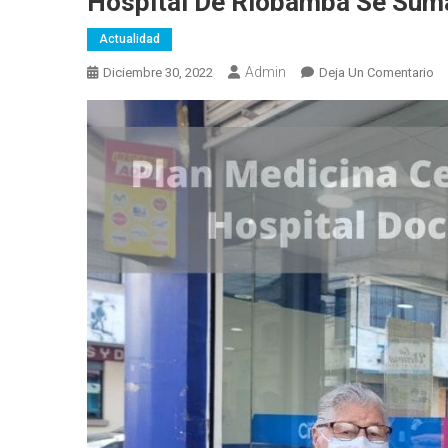
Hospital De Riobamba Se Suma
Actualidad
Admin
En
Diciembre 30, 2022
Deja Un Comentario
Ho
D
Ri
Se
S
Al
Pl
Me
Ce