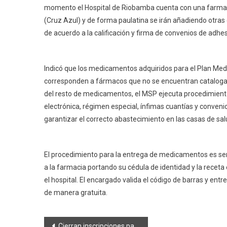
momento el Hospital de Riobamba cuenta con una farmac
(Cruz Azul) y de forma paulatina se irán añadiendo otra
de acuerdo a la calificación y firma de convenios de adhes
Indicó que los medicamentos adquiridos para el Plan Med
corresponden a fármacos que no se encuentran catalogad
del resto de medicamentos, el MSP ejecuta procedimient
electrónica, régimen especial, ínfimas cuantías y conveni
garantizar el correcto abastecimiento en las casas de sal
El procedimiento para la entrega de medicamentos es senc
a la farmacia portando su cédula de identidad y la receta 
el hospital. El encargado valida el código de barras y en
de manera gratuita.
Navegación
Cierran inscripciones para concurso de Años Viejos