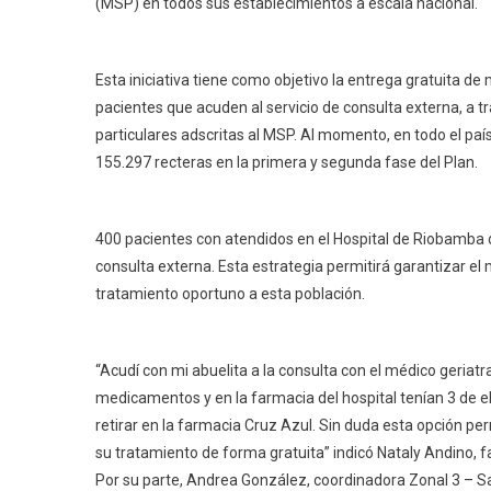
(MSP) en todos sus establecimientos a escala nacional.
Esta iniciativa tiene como objetivo la entrega gratuita d
pacientes que acuden al servicio de consulta externa, a 
particulares adscritas al MSP. Al momento, en todo el paí
155.297 recteras en la primera y segunda fase del Plan.
400 pacientes con atendidos en el Hospital de Riobamba
consulta externa. Esta estrategia permitirá garantizar e
tratamiento oportuno a esta población.
“Acudí con mi abuelita a la consulta con el médico geriatra
medicamentos y en la farmacia del hospital tenían 3 de el
retirar en la farmacia Cruz Azul. Sin duda esta opción pe
su tratamiento de forma gratuita” indicó Nataly Andino, fam
Por su parte, Andrea González, coordinadora Zonal 3 – Sal