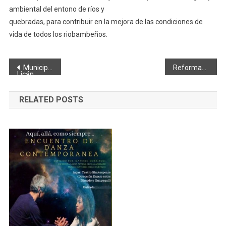
ambiental del entono de ríos y
quebradas, para contribuir en la mejora de las condiciones de
vida de todos los riobambeños.
Navegación
Municipio de Riobamba trabaja en el mejoramiento vial de la parroquia
Reforman acuerdo que regula control a establecimientos turísticos
Licán
de
RELATED POSTS
entradas