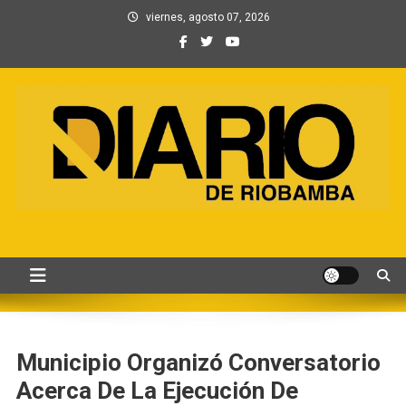
Saltar
viernes, agosto 07, 2026
al
contenido
Información, Entretenimiento
Primer periódico creado por periodistas en Chimborazo
y Contenidos digitales
Municipio Organizó Conversatorio
Acerca De La Ejecución De