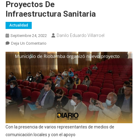
Proyectos De
Infraestructura Sanitaria
Actualidad
Danilo Eduardo Villarroel
Septiembre 24, 2022
En
Deja Un Comentario
Municipio
Organizó
Conversatorio
Acerca
De
La
Ejecución
De
Proyectos
De
Infraestructura
Con la presencia de varios representantes de medios de
Sanitaria
comunicación locales y con el apoyo