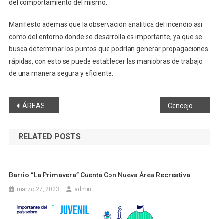
del comportamiento del mismo.
Manifestó además que la observación analítica del incendio así
como del entorno donde se desarrolla es importante, ya que se
busca determinar los puntos que podrían generar propagaciones
rápidas, con esto se puede establecer las maniobras de trabajo
de una manera segura y eficiente.
Navegación
ÁREAS RECREATIVAS DEL BARRIO LA PRIMAVERA SERÁN RECONSTRUIDOS POR EL MUNICIPIO DE RIOBAMBA
Concejo Municipal designó Vicealcaldesa
de
RELATED POSTS
entradas
Barrio “La Primavera” Cuenta Con Nueva Área Recreativa
marzo 27, 2023
admin