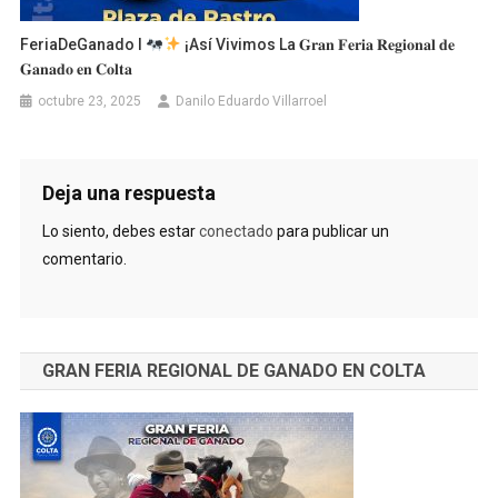
FeriaDeGanado I
¡Así Vivimos La 𝐆𝐫𝐚𝐧 𝐅𝐞𝐫𝐢𝐚 𝐑𝐞𝐠𝐢𝐨𝐧𝐚𝐥 𝐝𝐞
𝐆𝐚𝐧𝐚𝐝𝐨 𝐞𝐧 𝐂𝐨𝐥𝐭𝐚
octubre 23, 2025
Danilo Eduardo Villarroel
Deja una respuesta
Lo siento, debes estar
conectado
para publicar un
comentario.
GRAN FERIA REGIONAL DE GANADO EN COLTA