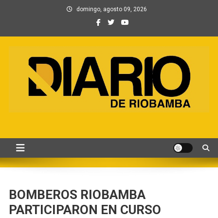
Saltar
domingo, agosto 09, 2026
al
contenido
Información, Entretenimiento
Primer periódico creado por periodistas en Chimborazo
y Contenidos digitales
BOMBEROS RIOBAMBA
PARTICIPARON EN CURSO