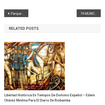
Navegación
Parque Acuático «Los Elenes» se reactiva
74 MUNICIPALES JUBILADOS MEDIANTE ALIANZA ESTRATÉGICA ENTRE GADM DE RIOBAMBA Y BDE
de
RELATED POSTS
entradas
Libertad Histórica En Tiempos De Dominio Español – Edwin
Chávez Medina Para El Diario De Riobamba